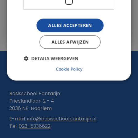
gewaardeerd, mag je oefenen tot het
lukt en word je voorbereid op een goede
start in het voortgezet onderwijs.
ALLES ACCEPTEREN
ALLES AFWIJZEN
DETAILS WEERGEVEN
Cookie Policy
Adres & Contact
Basisschool Pantarijn
Frieslandlaan 2 - 4
2036 NE
Haarlem
E-mail:
info@basisschoolpantarijn.nl
Tel:
023-5336622