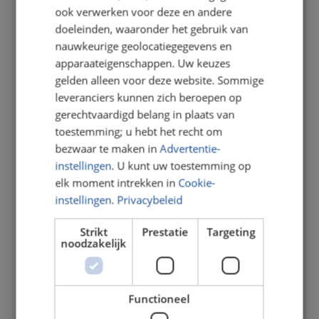
leerlingen.
ook verwerken voor deze en andere
doeleinden, waaronder het gebruik van
Wij hebben hoge verwachtingen van alle
nauwkeurige geolocatiegegevens en
leerlingen en stimuleren ieders inzet. Ons
apparaateigenschappen. Uw keuzes
doel is om elke dag kwalitatief goed
gelden alleen voor deze website. Sommige
onderwijs te bieden. Dit doen wij passend
leveranciers kunnen zich beroepen op
en gevarieerd bij de verschillende niveaus
gerechtvaardigd belang in plaats van
en onderwijsbehoeften van de leerlingen.
toestemming; u hebt het recht om
bezwaar te maken in
Advertentie-
Wij leren kinderen om vertrouwen te
instellingen
. U kunt uw toestemming op
hebben in eigen kunnen; dat zij kennis van
elk moment intrekken in
Cookie-
zichzelf en de ander ontwikkelen en zich
instellingen
.
Privacybeleid
sociaal tot elkaar kunnen verhouden. Wij
werken aan een stevige basis van kennis
Strikt
Prestatie
Targeting
en talenten waarin zelfstandigheid,
noodzakelijk
reflectievermogen en een actieve
leerhouding bijdragen aan een brede
ontwikkeling.
Functioneel
In onze schoolomgeving word je