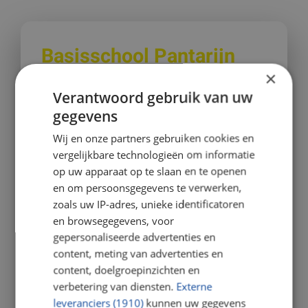
Basisschool Pantarijn
×
Op basisschool Pantarijn kunnen
Verantwoord gebruik van uw
leerlingen zich in een veilige en
gegevens
gestructureerde leeromgeving
Wij en onze partners gebruiken cookies en
ontplooien. Hier werken wij samen en
vergelijkbare technologieën om informatie
leren wij van elkaar. Positiviteit, respect,
op uw apparaat op te slaan en te openen
vriendelijkheid en rust zijn de norm. Wij zijn
en om persoonsgegevens te verwerken,
verdraagzaam naar elkaar en zien de
zoals uw IP-adres, unieke identificatoren
meerwaarde van diversiteit.
en browsegegevens, voor
Alle Pantarijn-medewerkers spreken
gepersonaliseerde advertenties en
dezelfde taal en zijn daarmee
content, meting van advertenties en
voorspelbaar voor de leerlingen; dit
content, doelgroepinzichten en
draagt bij aan de sociale veiligheid in
verbetering van diensten.
Externe
school en de ontwikkeling van de
leveranciers (1910)
kunnen uw gegevens