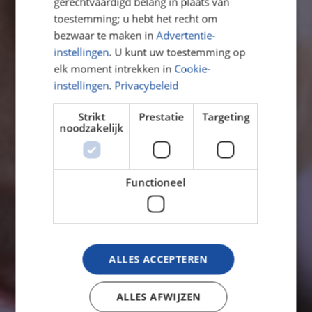
gerechtvaardigd belang in plaats van
PANTARIJN
toestemming; u hebt het recht om
bezwaar te maken in
Advertentie-
word je voorbereid op jouw toekomst
instellingen
. U kunt uw toestemming op
elk moment intrekken in
Cookie-
instellingen
.
Privacybeleid
Strikt
Prestatie
Targeting
noodzakelijk
Functioneel
ALLES ACCEPTEREN
ALLES AFWIJZEN