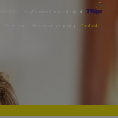
-5336622
info@basisschoolpantarijn.nl
Downloads
Nieuws en omgeving
Contact