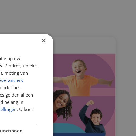
×
atie op uw
 IP-adres, unieke
t, meting van
everanciers
onder het
s gelden alleen
d belang in
tellingen
. U kunt
unctioneel