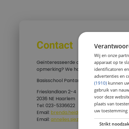
Contact
Verantwoor
Wij en onze part
Geïnteresseerde ouders? Leerkracht? Of
apparaat op te s
opmerking? We horen graag van je!
identificatoren e
advertenties en c
Basisschool Pantarijn
(1910)
kunnen uw 
gebruik van nauw
Frieslandlaan 2-4
voor deze websit
2036 NE Haarlem
plaats van toest
Tel: 023-5336622
uw toestemming 
Email:
brenda.heidstra@twijs.nl
Email:
annelies.siezenga@twijs.nl
Strikt noodzak