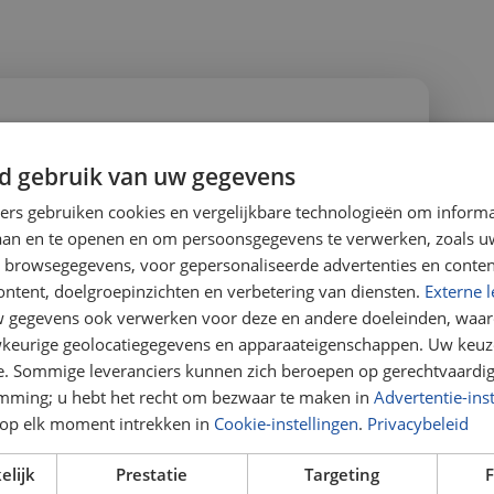
d gebruik van uw gegevens
ners gebruiken cookies en vergelijkbare technologieën om inform
 een andere vraag of
laan en te openen en om persoonsgegevens te verwerken, zoals uw
n browsegegevens, voor gepersonaliseerde advertenties en conten
ontent, doelgroepinzichten en verbetering van diensten.
Externe l
gegevens ook verwerken voor deze en andere doeleinden, waar
keurige geolocatiegegevens en apparaateigenschappen. Uw keuze
e. Sommige leveranciers kunnen zich beroepen op gerechtvaardig
emming; u hebt het recht om bezwaar te maken in
Advertentie-ins
op elk moment intrekken in
Cookie-instellingen
.
Privacybeleid
elijk
Prestatie
Targeting
F